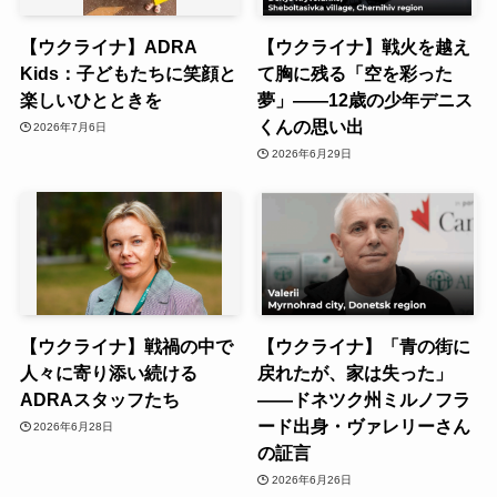
【ウクライナ】ADRA
【ウクライナ】戦火を越え
Kids：子どもたちに笑顔と
て胸に残る「空を彩った
楽しいひとときを
夢」――12歳の少年デニス
くんの思い出
2026年7月6日
2026年6月29日
【ウクライナ】戦禍の中で
【ウクライナ】「青の街に
人々に寄り添い続ける
戻れたが、家は失った」
ADRAスタッフたち
――ドネツク州ミルノフラ
ード出身・ヴァレリーさん
2026年6月28日
の証言
2026年6月26日