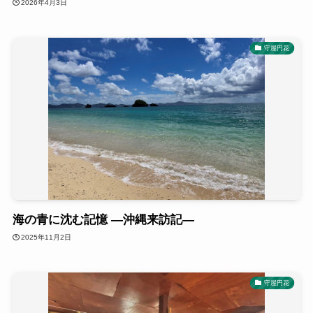
2026年4月3日
守屋円花
海の青に沈む記憶 ―沖縄来訪記―
2025年11月2日
守屋円花