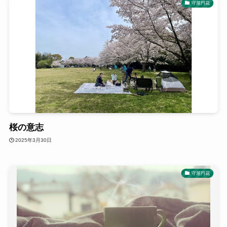
守屋円花
桜の意志
2025年3月30日
守屋円花