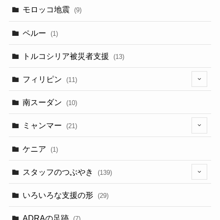
モロッコ地震
(9)
ペルー
(1)
トルコシリア被災者支援
(13)
フィリピン
(11)
(6)
南スーダン
(10)
ミャンマー
(21)
(5)
ケニア
(1)
スタッフのつぶやき
(139)
(9)
いろいろな支援の形
(29)
(3)
ADRAの足跡
(7)