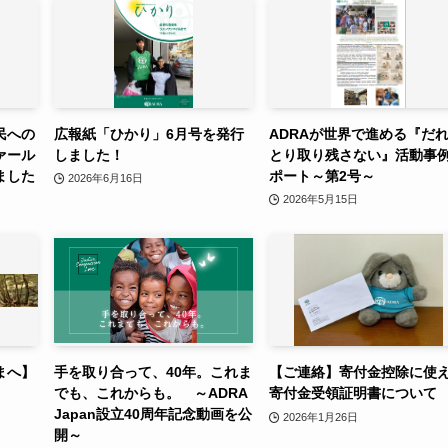
民への
広報紙「ひかり」6月号を発行
ADRAが世界で進める『だ
ァール
しました！
とり取り残さない』活動事
ました
ポート～第2号～
2026年6月16日
2026年5月15日
まへ】
手を取り合って、40年。これま
【ご連絡】寄付金控除に使
でも、これからも。 ～ADRA
寄付金受領証明書について
Japan設立40周年記念動画を公
2026年1月26日
開～