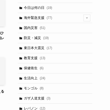
今日は何の日
(19)
海外緊急支援
(77)
(5)
国内災害
(51)
れひ
防災・減災
例レ
(19)
東日本大震災
(17)
教育支援
(13)
保健衛生
(6)
生活向上
(24)
モンゴル
(8)
える
ガザ人道支援
(3)
レバノン
(12)