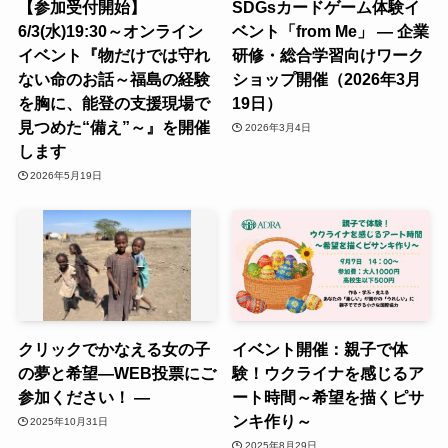
【参加受付開始】
SDGsカードゲーム体験イ
6/3(水)19:30～オンライン
ベント「from Me」 — 企業
イベント『物だけでは守れ
研修・総合学習向けワーク
ない命のお話～福島の経験
ショップ開催（2026年3月
を胸に、能登の支援現場で
19日）
見つめた“備え”～』を開催
2026年3月4日
します
2026年5月19日
クリックでかなえる女の子
イベント開催：親子で体
の夢と希望―WEB投票にご
験！ウクライナを感じるア
参加ください！ ―
ート時間～希望を描くピサ
ンキ作り～
2025年10月31日
2025年8月29日